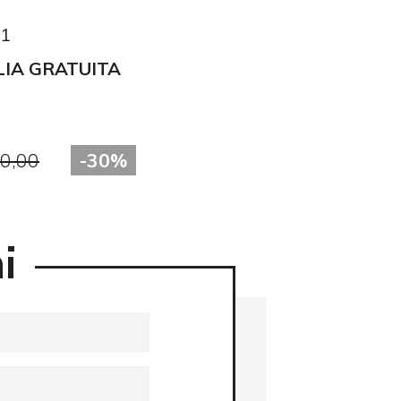
31
LIA GRATUITA
00,00
-30%
i