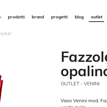
o
prodotti
brand
progetti
blog
outlet
 OUTLET
Fazzol
opalin
OUTLET - VENINI
Vaso Venini mod. Faz