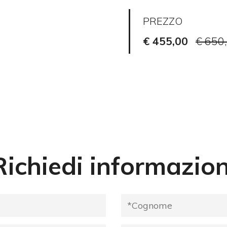
PREZZO
€ 455,00
€ 650
2
Richiedi informazion