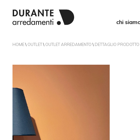
chi siam
HOME
\
OUTLET
\
OUTLET ARREDAMENTO
\
DETTAGLIO PRODOTTO