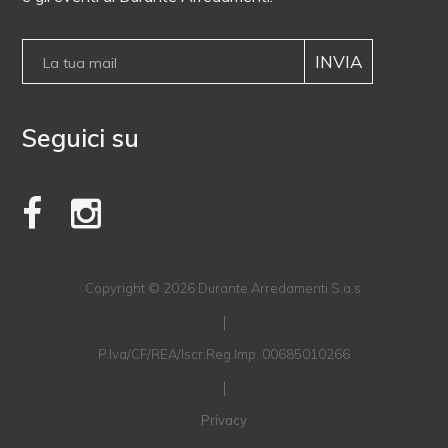
Seguici su
Copyright © 2026 Durante Arredamenti S.a.s.
|
P.Iva/CF/REA/Iscr.Reg.Imp. 00685010266
|
Privacy