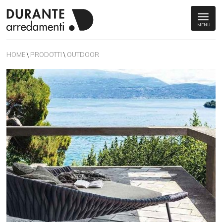
MENU
HOME
\
PRODOTTI
\
OUTDOOR